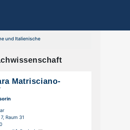
e und Italienische
achwissenschaft
ara Matrisciano-
r
sorin
ar
7, Raum 31
0