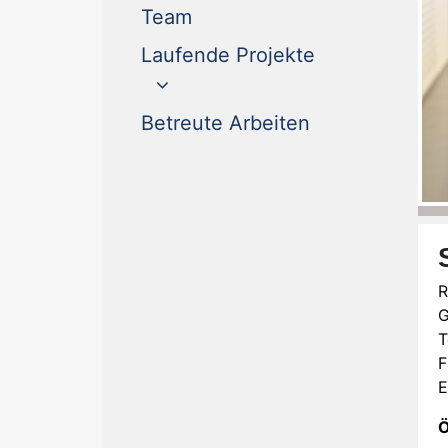
(current)
Team
Laufende Projekte
(current)
Betreute Arbeiten
R
G
T
F
E
Ö