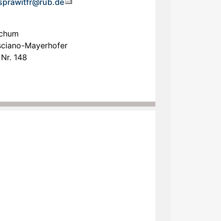
-sprawitfr@rub.de
ochum
isciano-Mayerhofer
Nr. 148