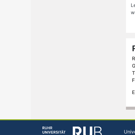
L
w
R
G
T
F
E
Univ