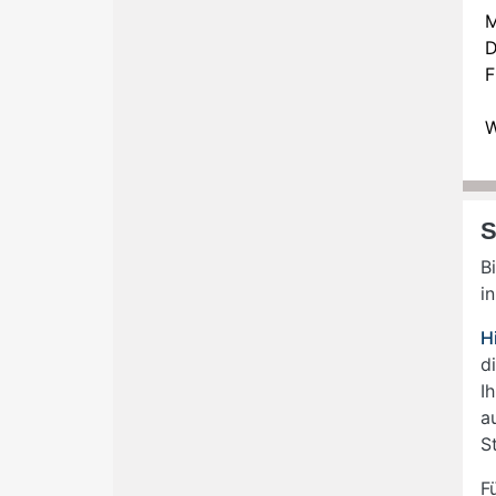
M
D
F
W
S
B
i
H
d
I
a
S
F