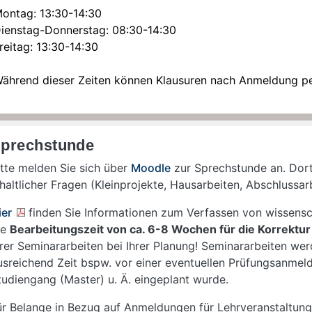
ontag: 13:30-14:30
ienstag-Donnerstag: 08:30-14:30
reitag: 13:30-14:30
ährend dieser Zeiten können Klausuren nach Anmeldung pe
prechstunde
itte melden Sie sich über
Moodle
zur Sprechstunde an. Dort
nhaltlicher Fragen (Kleinprojekte, Hausarbeiten, Abschlussa
ier
finden Sie Informationen zum Verfassen von wissensch
ie
Bearbeitungszeit von ca. 6-8 Wochen für die Korrektur
hrer Seminararbeiten bei Ihrer Planung! Seminararbeiten 
usreichend Zeit bspw. vor einer eventuellen Prüfungsanmel
tudiengang (Master) u. Ä. eingeplant wurde.
ür Belange in Bezug auf Anmeldungen für Lehrveranstaltung