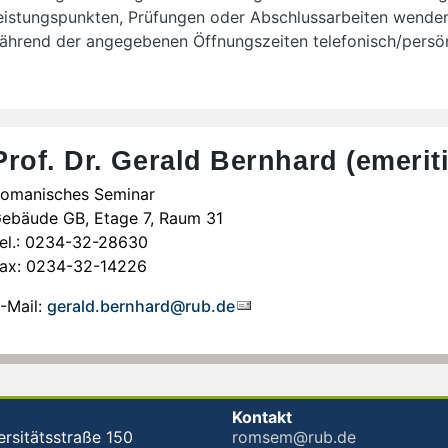
eistungspunkten, Prüfungen oder Abschlussarbeiten wenden 
ährend der angegebenen Öffnungszeiten telefonisch/persönl
Prof. Dr. Gerald Bernhard (emeriti
omanisches Seminar
ebäude GB, Etage 7, Raum 31
el.: 0234-32-28630
ax: 0234-32-14226
-Mail:
gerald.bernhard@rub.de
Kontakt
ersitätsstraße 150
romsem@rub.de