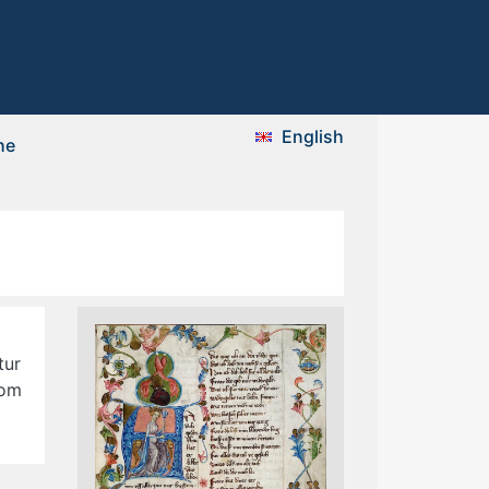
English
he
tur
vom