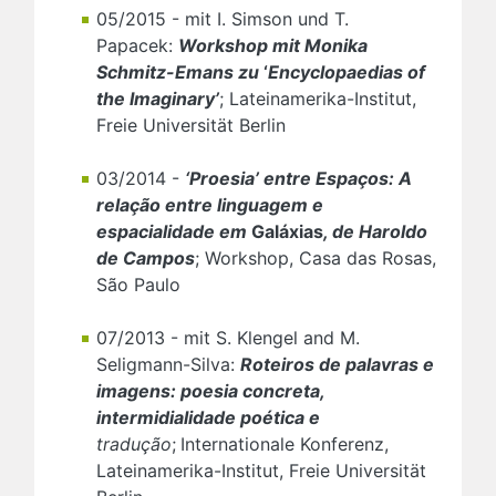
05/2015 - mit I. Simson und T.
Papacek:
Workshop mit Monika
Schmitz-Emans zu
‘
Encyclopaedias of
the Imaginary’
; Lateinamerika-Institut,
Freie Universität Berlin
03/2014 -
‘Proesia’ entre Espaços: A
relação entre linguagem e
espacialidade em
Galáxias
, de Haroldo
de Campos
; Workshop, Casa das Rosas,
São Paulo
07/2013 - mit S. Klengel and M.
Seligmann-Silva:
Roteiros de palavras e
imagens: poesia concreta,
intermidialidade poética e
tradução
;
Internationale Konferenz,
Lateinamerika-Institut, Freie Universität