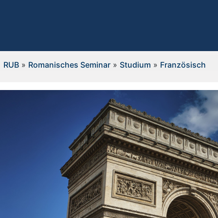
RUB
»
Romanisches Seminar
»
Studium
»
Französisch