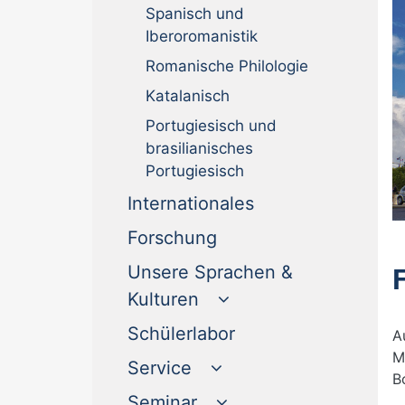
Spanisch und
Iberoromanistik
Romanische Philologie
Katalanisch
Portugiesisch und
brasilianisches
Portugiesisch
(current)
Internationales
(current)
Forschung
Unsere Sprachen &
Kulturen
(current)
Schülerlabor
A
M
Service
B
Seminar