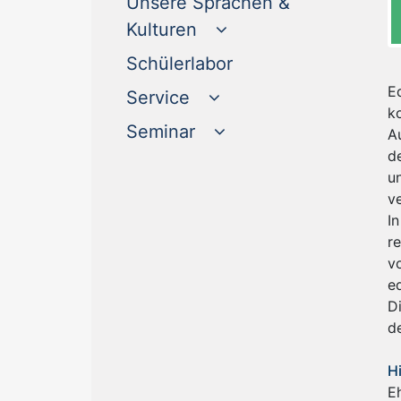
Unsere Sprachen &
Kulturen
(current)
Schülerlabor
Ed
Service
k
Seminar
A
d
u
v
I
r
v
e
D
d
H
Eh