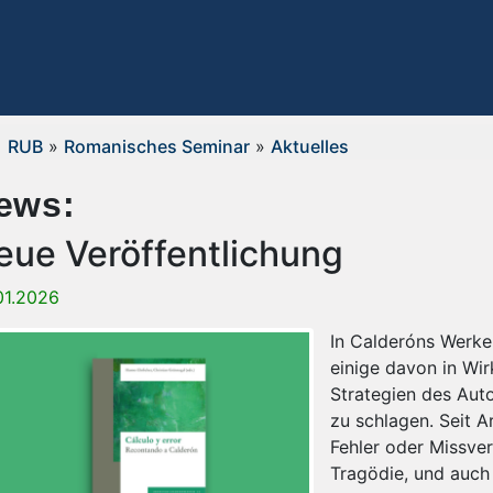
RUB
»
Romanisches Seminar
»
Aktuelles
ews:
eue Veröffentlichung
01.2026
In Calderóns Werken
einige davon in Wir
Strategien des Auto
zu schlagen. Seit Ar
Fehler oder Missver
Tragödie, und auch