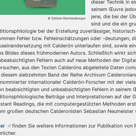
dieser Technik in e
seinem Œuvre jedoc
jene, die bei der Ü
© Edition Reichenberger
sind und die ein g
itionsphilologie bei der Erstellung zuverlässiger, historisc
ommen Fehler bzw. Fehleinschätzungen oder -deutungen, die 
useinandersetzung mit Calderón unterlaufen sind, sowie ein
es Bildes dieses frühmodernen Autors. Schließlich wirkt si
nbeabsichtigten Fehlern auch auf neue Methoden der Digita
ersuchen, aus den Texten Calderóns abgeleitete Daten com
n diesem siebzehnten Band der Reihe Archivum Calderonian
enommierter internationaler Calderón-Forscher mit der viels
on beabsichtigten und unbeabsichtigten Fehlern in seinem 
ditionsphilologische Beiträge und Interpretationen auf der 
istant Readings, die mit computergestützten Methoden erst
em großen deutschen Calderonisten Sebastian Neumeister 
ier
finden Sie weitere Informationen zur Publikation von 
rlicher.