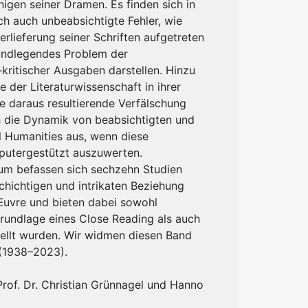
inigen seiner Dramen. Es finden sich in
h auch unbeabsichtigte Fehler, wie
berlieferung seiner Schriften aufgetreten
rundlegendes Problem der
h-kritischer Ausgaben darstellen. Hinzu
der Literaturwissenschaft in ihrer
e daraus resultierende Verfälschung
ch die Dynamik von beabsichtigten und
l Humanities aus, wenn diese
putergestützt auszuwerten.
um befassen sich sechzehn Studien
chichtigen und intrikaten Beziehung
Œuvre und bieten dabei sowohl
Grundlage eines Close Reading als auch
ellt wurden. Wir widmen diesen Band
(1938–2023).
Prof. Dr. Christian Grünnagel und Hanno